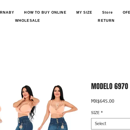
RNABY
HOW TO BUY ONLINE
MY SIZE
Store
OF
WHOLESALE
RETURN
MODELO 697O
Price
MX$645.00
SIZE
*
Select